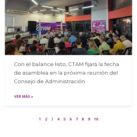
Con el balance listo, CTAM fijará la fecha
de asamblea en la próxima reunión del
Consejo de Administración
VER MÁS »
Page
Page
Page
Page
Page
Page
Page
Page
Page
Page
1
2
3
4
5
6
7
8
9
10