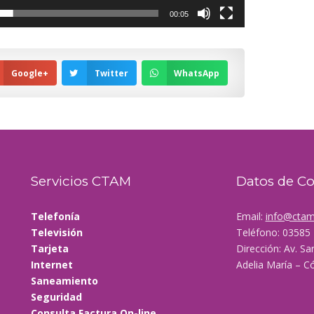
00:05
Google+
Twitter
WhatsApp
Servicios CTAM
Datos de C
Telefonía
Email:
info@ctam
Televisión
Teléfono: 03585
Tarjeta
Dirección: Av. Sa
Internet
Adelia María – C
Saneamiento
Seguridad
Consulta Factura On-line