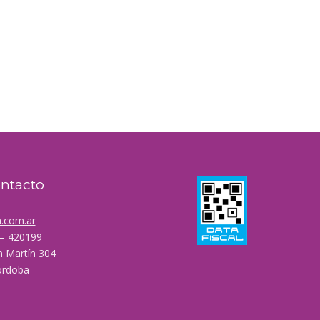
ontacto
.com.ar
 – 420199
n Martín 304
órdoba